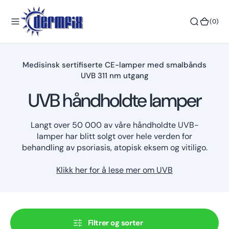
n
(0)
n
(0)
h
o
l
Medisinsk sertifiserte CE-lamper med smalbånds
d
UVB 311 nm utgang
UVB håndholdte lamper
Langt over 50 000 av våre håndholdte UVB-
lamper har blitt solgt over hele verden for
behandling av psoriasis, atopisk eksem og vitiligo.
Klikk her for å lese mer om UVB
Filtrer og sorter