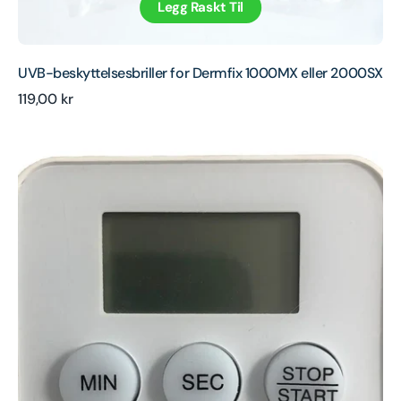
Legg Raskt Til
UVB-beskyttelsesbriller for Dermfix 1000MX eller 2000SX
Ordinær
119,00 kr
Erstatningstimer
pris
for
Dermfix
1000MX
eller
2000SX