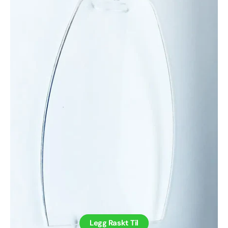
Dermfix
1000MX
Legg Raskt Til