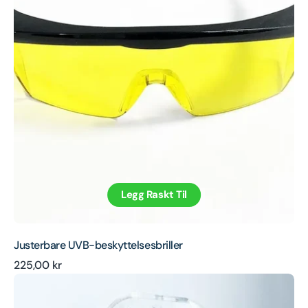
Legg Raskt Til
Justerbare UVB-beskyttelsesbriller
Ordinær
225,00 kr
Erstatningsflatlinse
pris
for