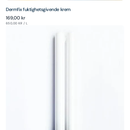
Dermfix fuktighetsgivende krem
Ordinær
169,00 kr
ENHETSPRIS
PER
650,00 KR
/
L
pris
Dermfix
9
Watt
UVB
311
nm
smalbåndspære