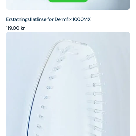
Erstatningsflatlinse for Dermfix 1000MX
Ordinær
119,00 kr
Erstatningskamlinse
pris
for
Dermfix
1000MX