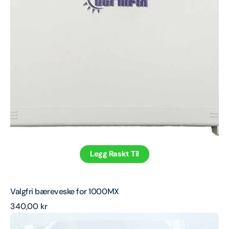
Legg Raskt Til
Valgfri bæreveske for 1000MX
Ordinær
340,00 kr
UVB-
pris
beskyttelsesbriller