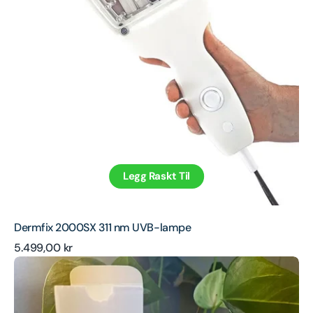
Legg Raskt Til
Dermfix 2000SX 311 nm UVB-lampe
Ordinær
5.499,00 kr
Dermfix
pris
fuktighetsgivende
krem