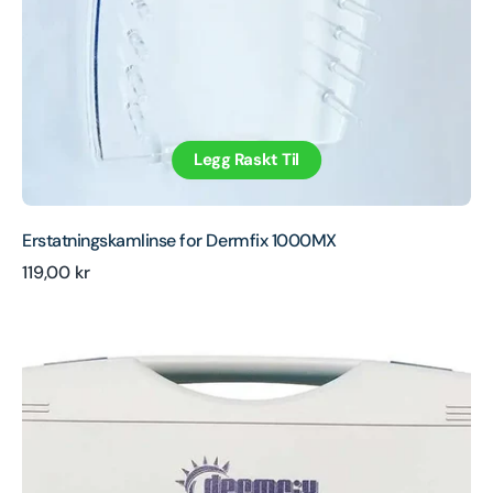
Legg Raskt Til
Erstatningskamlinse for Dermfix 1000MX
Ordinær
119,00 kr
Valgfri
pris
bæreveske
for
1000MX