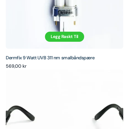
Legg Raskt Til
Dermfix 9 Watt UVB 311 nm smalbåndspære
Ordinær
569,00 kr
Justerbare
pris
UVB-
beskyttelsesbriller