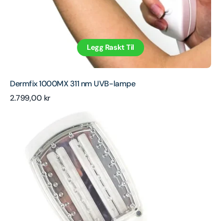
Legg Raskt Til
Dermfix 1000MX 311 nm UVB-lampe
Ordinær
2.799,00 kr
Dermfix
pris
2000SX
311
nm
UVB-
lampe