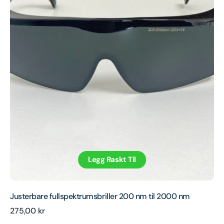
Legg Raskt Til
Justerbare fullspektrumsbriller 200 nm til 2000 nm
Ordinær
275,00 kr
pris